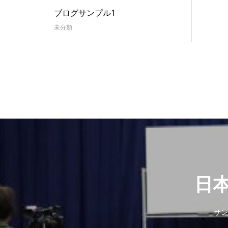
ブログサンプル1
未分類
日
サン